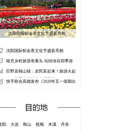
沈阳国际郁金香文化节盛装亮相
沈阳国际郁金香文化节盛装亮相
南充乡村旅游有看头 玩转绿谷四季游
巨野县独山镇：农民富起来！旅游火起
来！美丽乡村绘出幸福画卷！
快手联合高德发布《2020年五一假期出
行总结报告》：“山水”成全国自驾游首
选，30岁以下旅游主播占60%
沈阳
大连
鞍山
抚顺
本溪
丹东