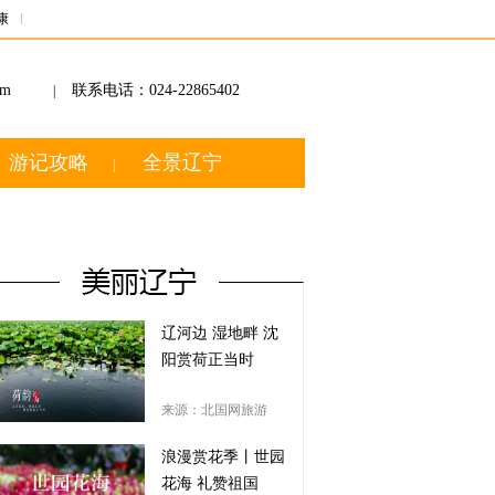
康
om
联系电话：024-22865402
|
游记攻略
全景辽宁
|
辽河边 湿地畔 沈
阳赏荷正当时
来源：北国网旅游
浪漫赏花季丨世园
花海 礼赞祖国