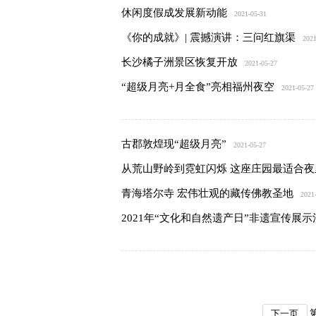
休闲度假成发展新动能
2021-05-31
《你的成就》| 震撼演讲：三问红旗渠
2021
长沙橘子洲景区恢复开放
2021-05-27
“超级月亮+月全食”亮相福州夜空
2021-05-27
古郡敦煌现“超级月亮”
2021-05-27
从荒山野岭到霓虹闪烁 这座庄园最适合夜
青海塔尔寺 宏伟壮观的藏传佛教圣地
2021
2021年“文化和自然遗产日”非遗宣传展
下一页