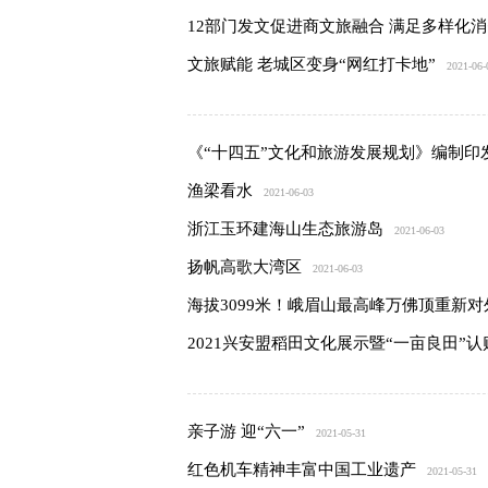
12部门发文促进商文旅融合 满足多样化
文旅赋能 老城区变身“网红打卡地”
2021-06-
《“十四五”文化和旅游发展规划》编制印
渔梁看水
2021-06-03
浙江玉环建海山生态旅游岛
2021-06-03
扬帆高歌大湾区
2021-06-03
海拔3099米！峨眉山最高峰万佛顶重新对
2021兴安盟稻田文化展示暨“一亩良田”
亲子游 迎“六一”
2021-05-31
红色机车精神丰富中国工业遗产
2021-05-31