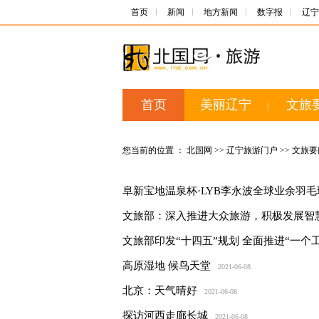
首页
新闻
地方新闻
数字报
辽宁
首页
美丽辽宁
文旅
|
您当前的位置 ：
北国网
>>
辽宁旅游门户
>>
文旅要
阜新宝地温泉杯·LYB李永波全球业余羽
文旅部：深入推进大众旅游，积极发展智
文旅部印发“十四五”规划 全面推进“一个
高原湿地 候鸟天堂
2021-06-08
北京：天气晴好
2021-06-08
探访河西走廊长城
2021-06-08