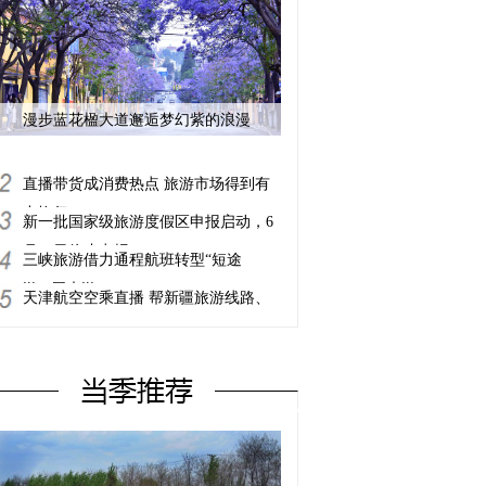
漫步蓝花楹大道邂逅梦幻紫的浪漫
直播带货成消费热点 旅游市场得到有
力恢复
新一批国家级旅游度假区申报启动，6
月30日停止申报
三峡旅游借力通程航班转型“短途
游”“周末游”
天津航空空乘直播 帮新疆旅游线路、
农产品带货