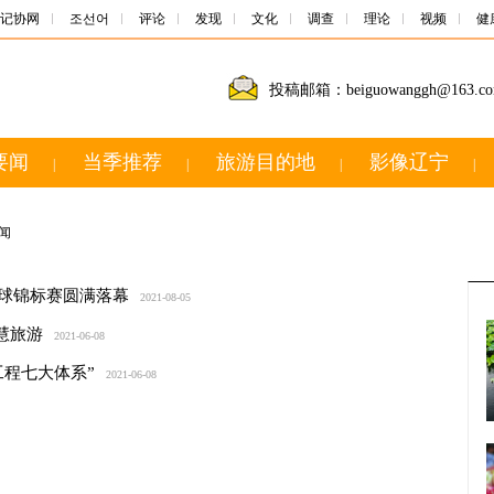
记协网
조선어
评论
发现
文化
调查
理论
视频
健
投稿邮箱：beiguowanggh@163.c
要闻
当季推荐
旅游目的地
影像辽宁
|
|
|
|
闻
毛球锦标赛圆满落幕
2021-08-05
慧旅游
2021-06-08
工程七大体系”
2021-06-08