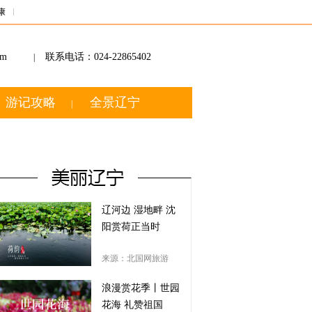
康
om
联系电话：024-22865402
|
游记攻略
全景辽宁
|
辽河边 湿地畔 沈
阳赏荷正当时
来源：北国网旅游
浪漫赏花季丨世园
花海 礼赞祖国