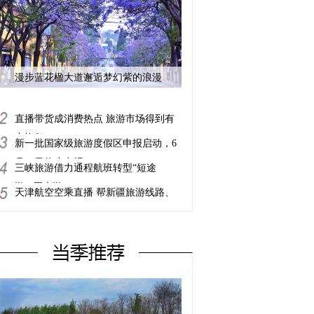
漫步蓝花楹大道邂逅梦幻紫的浪漫
直播带货成消费热点 旅游市场得到有
力恢复
新一批国家级旅游度假区申报启动，6
月30日停止申报
三峡旅游借力通程航班转型“短途
游”“周末游”
天津航空空乘直播 帮新疆旅游线路、
农产品带货