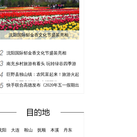
沈阳国际郁金香文化节盛装亮相
沈阳国际郁金香文化节盛装亮相
南充乡村旅游有看头 玩转绿谷四季游
巨野县独山镇：农民富起来！旅游火起
来！美丽乡村绘出幸福画卷！
快手联合高德发布《2020年五一假期出
行总结报告》：“山水”成全国自驾游首
选，30岁以下旅游主播占60%
沈阳
大连
鞍山
抚顺
本溪
丹东