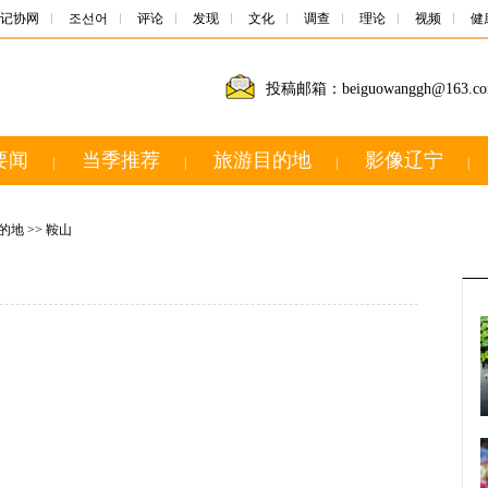
记协网
조선어
评论
发现
文化
调查
理论
视频
健
投稿邮箱：beiguowanggh@163.c
要闻
当季推荐
旅游目的地
影像辽宁
|
|
|
|
的地
>>
鞍山